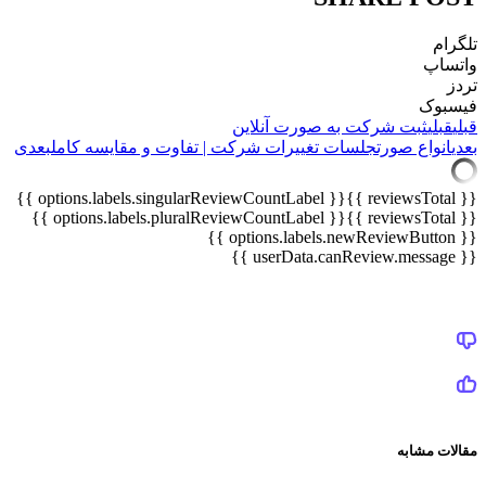
تلگرام
واتساپ
تردز
فیسبوک
قبلی
قبلی
ثبت شرکت به صورت آنلاین
بعدی
انواع صورتجلسات تغییرات شرکت | تفاوت و مقایسه کامل
بعدی
{{ options.labels.singularReviewCountLabel }}
{{ reviewsTotal }}
{{ options.labels.pluralReviewCountLabel }}
{{ reviewsTotal }}
{{ options.labels.newReviewButton }}
{{ userData.canReview.message }}
مقالات مشابه