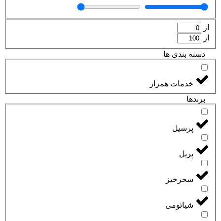
از
از
دسته بندی ها
خدمات همراز
برند‌ها
پرسیل
پریل
سحرخیز
شیائومی