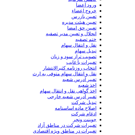
ورود اعضا
خروج اعضاء
تعیین بازرس
تعیین هیئت مدیره
تعیین حق امضا
انحلال و تعیین مدیر تصفیه
ختم تصفیه
نقل و انتقال سهام
تبدیل سهام
تصویب تراز سود و زیان
تغییرات با غایب
انتخاب روزنامه کثیرالانتشار
نقل و انتقال سهام متوفی به ارث
تغییر آدرس شعبه
اخذ شعبه
اخذ گواهی نقل و انتقال سهام
تغییر آدرس شعبه خارجی
تبدیل شرکت
اصلاح ماده اساسنامه
ادغام شرکت
جوینت ونچر
تغییرات شرکت در مناطق آزاد
تغییرات در مناطق ویژه اقتصادی