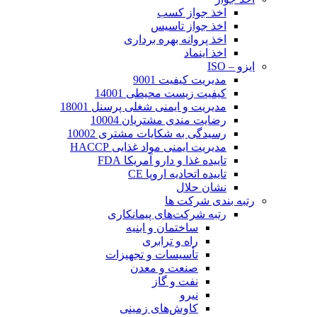
اخذ جواز کسب
اخذ جواز تاسیس
اخذ پروانه بهره برداری
اخذ اینماد
ایزو – ISO
مدیریت کیفیت 9001
کیفیت زیست محیطی 14001
مدیریت و ایمنی شغلی پرسنل 18001
رضایت مندی مشتریان 10004
رسیدگی به شکایات مشتری 10002
مدیریت ایمنی مواد غذایی HACCP
تاییده غذا و دارو آمریکا FDA
تاییده اتحادیه اروپا CE
نشان حلال
رتبه بندی شرکت ها
رتبه شرکت‌های پیمانکاری
ساختمان و ابنیه
راه و ترابری
تأسیسات و تجهیزات
صنعت و معدن
نفت و گاز
نیرو
کاوش‌های زمینی