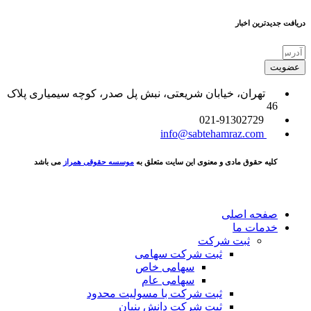
دریافت جدیدترین اخبار
عضویت
تهران، خیابان شریعتی، نبش پل صدر، کوچه سیمیاری پلاک
46
021-91302729
info@sabtehamraz.com
کلیه حقوق مادی و معنوی این سایت متعلق به
موسسه حقوقی همراز
می باشد
صفحه اصلی
خدمات ما
ثبت شرکت
ثبت شرکت سهامی
سهامی خاص
سهامی عام
ثبت شرکت با مسولیت محدود
ثبت شرکت دانش بنیان