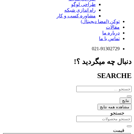
طراحی لوگو
راه اندازی شبکه
مشاوره کسب و کار
توکن (امضا دیجیتال)
مقالات
درباره ما
تماس با ما
021-91302729
دنبال چه میگردید ؟!
SEARCHE
جستجو
...
نتایج
مشاهده همه نتایج
جستجو
قیمت