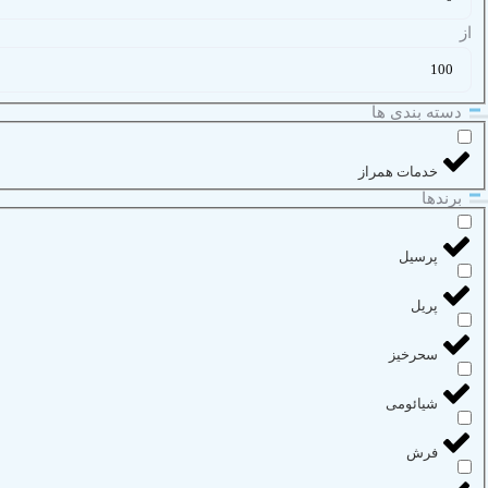
از
دسته بندی ها
خدمات همراز
برند‌ها
پرسیل
پریل
سحرخیز
شیائومی
فرش