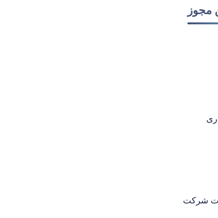
 مجوز
ری
رات شرکت