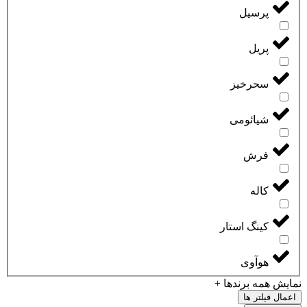
پرسیل
پریل
سحرخیز
شیائومی
فرش
کاله
کینگ استار
هوآوی
نمایش همه برندها +
اعمال فیلتر ها