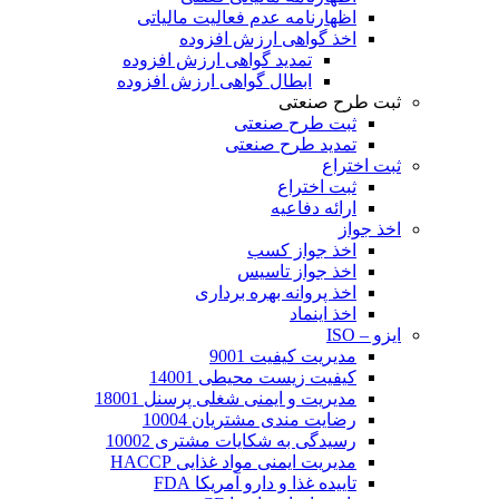
اظهارنامه عدم فعالیت مالیاتی
اخذ گواهی ارزش افزوده
تمدید گواهی ارزش افزوده
ابطال گواهی ارزش افزوده
ثبت طرح صنعتی
ثبت طرح صنعتی
تمدید طرح صنعتی
ثبت اختراع
ثبت اختراع
ارائه دفاعیه
اخذ جواز
اخذ جواز کسب
اخذ جواز تاسیس
اخذ پروانه بهره برداری
اخذ اینماد
ایزو – ISO
مدیریت کیفیت 9001
کیفیت زیست محیطی 14001
مدیریت و ایمنی شغلی پرسنل 18001
رضایت مندی مشتریان 10004
رسیدگی به شکایات مشتری 10002
مدیریت ایمنی مواد غذایی HACCP
تاییده غذا و دارو آمریکا FDA