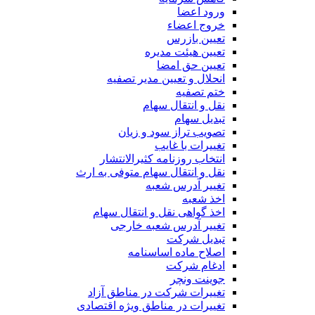
ورود اعضا
خروج اعضاء
تعیین بازرس
تعیین هیئت مدیره
تعیین حق امضا
انحلال و تعیین مدیر تصفیه
ختم تصفیه
نقل و انتقال سهام
تبدیل سهام
تصویب تراز سود و زیان
تغییرات با غایب
انتخاب روزنامه کثیرالانتشار
نقل و انتقال سهام متوفی به ارث
تغییر آدرس شعبه
اخذ شعبه
اخذ گواهی نقل و انتقال سهام
تغییر آدرس شعبه خارجی
تبدیل شرکت
اصلاح ماده اساسنامه
ادغام شرکت
جوینت ونچر
تغییرات شرکت در مناطق آزاد
تغییرات در مناطق ویژه اقتصادی