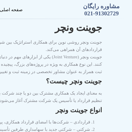
مشاوره رایگان
صفحه اصلی
021-91302729
جوینت ونچر
جوینت ونچر روشی نوین برای همکاری استراتژیک بین شرک
قراردادهای آن همراهی می‌کند.
جوینت ونچر (Joint Venture)
یکی از ابزارهای مهم در دنی
کنند. این نوع همکاری به ویژه در پروژه‌های بزرگ، پیچیده 
ثبت همراز
به عنوان مشاور تخصصی در زمینه ثبت و تغییرات
جوینت ونچر چیست؟
به معنای
ایجاد یک همکاری مشترک بین دو یا چند شرکت
ب
تنظیم قرارداد یا تأسیس یک شرکت مشترک آغاز می‌شود.
انواع جوینت ونچر
قراردادی
– شرکت‌ها با امضای قرارداد همکاری، پر
شرکتی
– شرکتی جدید با سهامداری طرفین تأسی