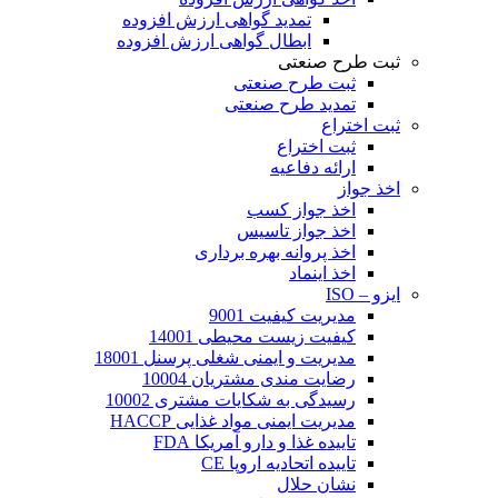
تمدید گواهی ارزش افزوده
ابطال گواهی ارزش افزوده
ثبت طرح صنعتی
ثبت طرح صنعتی
تمدید طرح صنعتی
ثبت اختراع
ثبت اختراع
ارائه دفاعیه
اخذ جواز
اخذ جواز کسب
اخذ جواز تاسیس
اخذ پروانه بهره برداری
اخذ اینماد
ایزو – ISO
مدیریت کیفیت 9001
کیفیت زیست محیطی 14001
مدیریت و ایمنی شغلی پرسنل 18001
رضایت مندی مشتریان 10004
رسیدگی به شکایات مشتری 10002
مدیریت ایمنی مواد غذایی HACCP
تاییده غذا و دارو آمریکا FDA
تاییده اتحادیه اروپا CE
نشان حلال