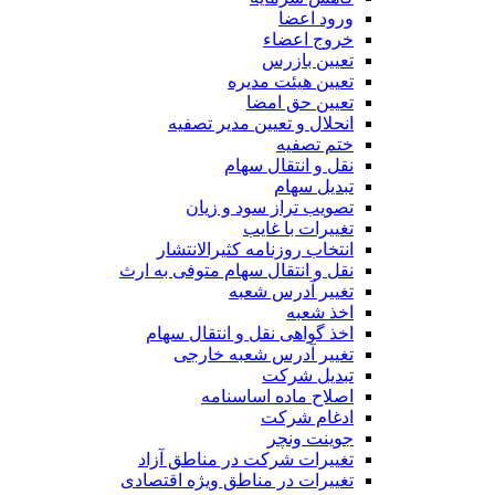
ورود اعضا
خروج اعضاء
تعیین بازرس
تعیین هیئت مدیره
تعیین حق امضا
انحلال و تعیین مدیر تصفیه
ختم تصفیه
نقل و انتقال سهام
تبدیل سهام
تصویب تراز سود و زیان
تغییرات با غایب
انتخاب روزنامه کثیرالانتشار
نقل و انتقال سهام متوفی به ارث
تغییر آدرس شعبه
اخذ شعبه
اخذ گواهی نقل و انتقال سهام
تغییر آدرس شعبه خارجی
تبدیل شرکت
اصلاح ماده اساسنامه
ادغام شرکت
جوینت ونچر
تغییرات شرکت در مناطق آزاد
تغییرات در مناطق ویژه اقتصادی