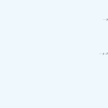
 و…
زی و…