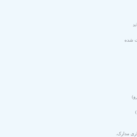
ند
ت شده
و)
اری مدارک.