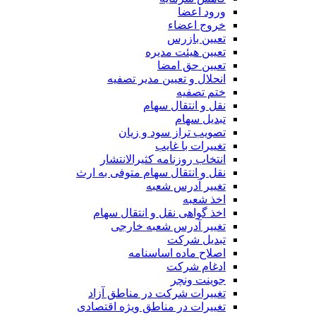
ورود اعضا
خروج اعضاء
تعیین بازرس
تعیین هیئت مدیره
تعیین حق امضا
انحلال و تعیین مدیر تصفیه
ختم تصفیه
نقل و انتقال سهام
تبدیل سهام
تصویب تراز سود و زیان
تغییرات با غایب
انتخاب روزنامه کثیرالانتشار
نقل و انتقال سهام متوفی به ارث
تغییر آدرس شعبه
اخذ شعبه
اخذ گواهی نقل و انتقال سهام
تغییر آدرس شعبه خارجی
تبدیل شرکت
اصلاح ماده اساسنامه
ادغام شرکت
جوینت ونچر
تغییرات شرکت در مناطق آزاد
تغییرات در مناطق ویژه اقتصادی