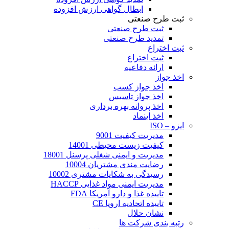
ابطال گواهی ارزش افزوده
ثبت طرح صنعتی
ثبت طرح صنعتی
تمدید طرح صنعتی
ثبت اختراع
ثبت اختراع
ارائه دفاعیه
اخذ جواز
اخذ جواز کسب
اخذ جواز تاسیس
اخذ پروانه بهره برداری
اخذ اینماد
ایزو – ISO
مدیریت کیفیت 9001
کیفیت زیست محیطی 14001
مدیریت و ایمنی شغلی پرسنل 18001
رضایت مندی مشتریان 10004
رسیدگی به شکایات مشتری 10002
مدیریت ایمنی مواد غذایی HACCP
تاییده غذا و دارو آمریکا FDA
تاییده اتحادیه اروپا CE
نشان حلال
رتبه بندی شرکت ها