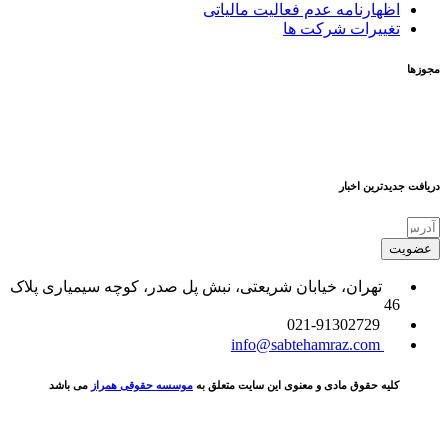
اظهارنامه عدم فعالیت مالیاتی
تغییرات شرکت ها
مجوزها
دریافت جدیدترین اخبار
عضویت
تهران، خیابان شریعتی، نبش پل صدر، کوچه سیمیاری پلاک
46
021-91302729
info@sabtehamraz.com
کلیه حقوق مادی و معنوی این سایت متعلق به
موسسه حقوقی همراز
می باشد