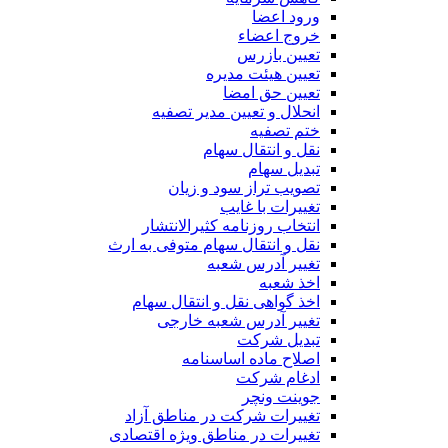
ورود اعضا
خروج اعضاء
تعیین بازرس
تعیین هیئت مدیره
تعیین حق امضا
انحلال و تعیین مدیر تصفیه
ختم تصفیه
نقل و انتقال سهام
تبدیل سهام
تصویب تراز سود و زیان
تغییرات با غایب
انتخاب روزنامه کثیرالانتشار
نقل و انتقال سهام متوفی به ارث
تغییر آدرس شعبه
اخذ شعبه
اخذ گواهی نقل و انتقال سهام
تغییر آدرس شعبه خارجی
تبدیل شرکت
اصلاح ماده اساسنامه
ادغام شرکت
جوینت ونچر
تغییرات شرکت در مناطق آزاد
تغییرات در مناطق ویژه اقتصادی