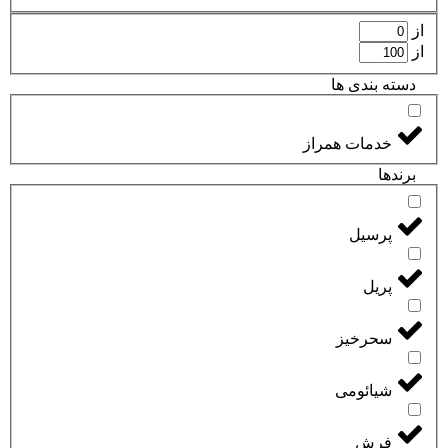
از
از
دسته بندی ها
خدمات همراز
برند‌ها
پرسیل
پریل
سحرخیز
شیائومی
فرش