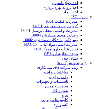
اخذ جواز تاسیس
اخذ پروانه بهره برداری
اخذ اینماد
ایزو – ISO
مدیریت کیفیت 9001
کیفیت زیست محیطی 14001
مدیریت و ایمنی شغلی پرسنل 18001
رضایت مندی مشتریان 10004
رسیدگی به شکایات مشتری 10002
مدیریت ایمنی مواد غذایی HACCP
تاییده غذا و دارو آمریکا FDA
تاییده اتحادیه اروپا CE
نشان حلال
رتبه بندی شرکت ها
رتبه شرکت‌های پیمانکاری
ساختمان و ابنیه
راه و ترابری
تأسیسات و تجهیزات
صنعت و معدن
نفت و گاز
نیرو
کاوش‌های زمینی
کشاورزی