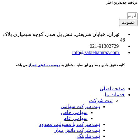
دریافت جدیدترین اخبار
عضویت
تهران، خیابان شریعتی، نبش پل صدر، کوچه سیمیاری پلاک
46
021-91302729
info@sabtehamraz.com
کلیه حقوق مادی و معنوی این سایت متعلق به
موسسه حقوقی همراز
می باشد
صفحه اصلی
خدمات ما
ثبت شرکت
ثبت شرکت سهامی
سهامی خاص
سهامی عام
ثبت شرکت با مسولیت محدود
ثبت شرکت دانش بنیان
ثبت هلدینگ