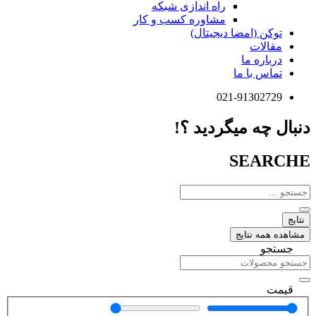
راه اندازی شبکه
مشاوره کسب و کار
توکن (امضا دیجیتال)
مقالات
درباره ما
تماس با ما
021-91302729
دنبال چه میگردید ؟!
SEARCHE
جستجو
...
نتایج
مشاهده همه نتایج
جستجو
قیمت