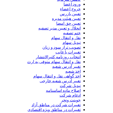
ورود اعضا
خروج اعضاء
تعیین بازرس
تعیین هیئت مدیره
تعیین حق امضا
انحلال و تعیین مدیر تصفیه
ختم تصفیه
نقل و انتقال سهام
تبدیل سهام
تصویب تراز سود و زیان
تغییرات با غایب
انتخاب روزنامه کثیرالانتشار
نقل و انتقال سهام متوفی به ارث
تغییر آدرس شعبه
اخذ شعبه
اخذ گواهی نقل و انتقال سهام
تغییر آدرس شعبه خارجی
تبدیل شرکت
اصلاح ماده اساسنامه
ادغام شرکت
جوینت ونچر
تغییرات شرکت در مناطق آزاد
تغییرات در مناطق ویژه اقتصادی